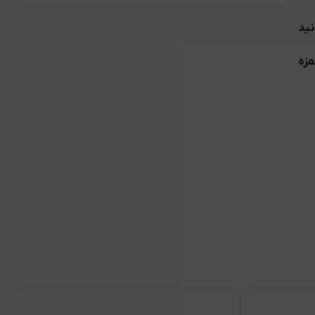
نید
مزه