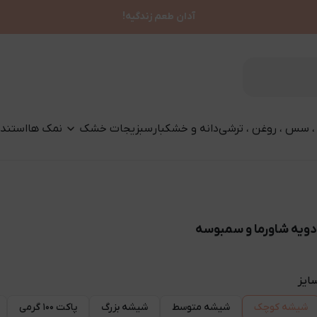
آدان طعم زندگیه!
، سس ، روغن ، ترشی
دانه و خشکبار
سبزیجات خشک
نمک ها
استند 
دویه شاورما و سمبوسه
ایز
شیشه کوچک
شیشه متوسط
شیشه بزرگ
پاکت ۱۰۰ گرمی