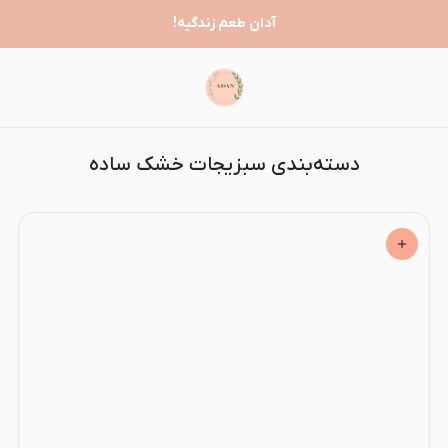
سبزیجات خشک ساده
آدان طعم زندگیه!
دسته‌بندی سبزیجات خشک ساده